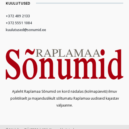
KUULUTUSED
+372 489 2133
+372 5551 1084
kuulutused@sonumid.ee
Ajaleht Raplamaa Sõnumid on kord nädalas (kolmapäeviti) ilmuv
poliitiliselt ja majanduslikult sõltumatu Raplamaa uudiseid kajastav
väljaanne.