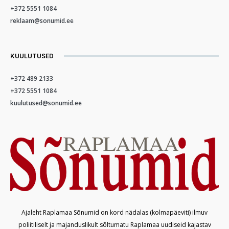
+372 5551 1084
reklaam@sonumid.ee
KUULUTUSED
+372 489 2133
+372 5551 1084
kuulutused@sonumid.ee
Ajaleht Raplamaa Sõnumid on kord nädalas (kolmapäeviti) ilmuv
poliitiliselt ja majanduslikult sõltumatu Raplamaa uudiseid kajastav