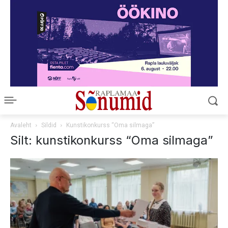
Avaleht
Sildid
Kunstikonkurss “Oma silmaga”
Silt: kunstikonkurss “Oma silmaga”