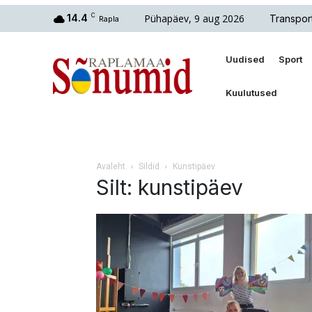
Pühapäev, 9 aug 2026
14.4
C
Transpor
Rapla
Uudised
Sport
Kuulutused
Avaleht
Sildid
Kunstipäev
Silt: kunstipäev