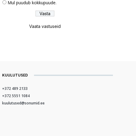
Mul puudub kokkupuude.
Vaata vastuseid
KUULUTUSED
+372 489 2133
+372 5551 1084
kuulutused@sonumid.ee