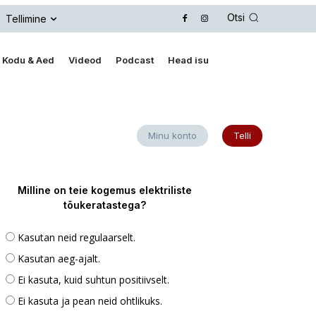
Otsi
Tellimine
Kodu & Aed
Videod
Podcast
Head isu
Minu konto
Telli
Milline on teie kogemus elektriliste
tõukeratastega?
Kasutan neid regulaarselt.
Kasutan aeg-ajalt.
Ei kasuta, kuid suhtun positiivselt.
Ei kasuta ja pean neid ohtlikuks.