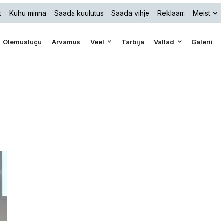
t
Kuhu minna
Saada kuulutus
Saada vihje
Reklaam
Meist
Olemuslugu
Arvamus
Veel
Tarbija
Vallad
Galerii