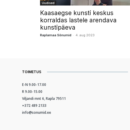
Uudised
Kaasaegse kunsti keskus
korraldas lastele arendava
kunstipäeva
-
Raplamaa Sõnumid
4. aug 2023
TOIMETUS
E-N 9.00-17.00
R 9.00-15.00
Viljandi mnt 6, Rapla 79511
+372 489 2133
info@sonumid.ee