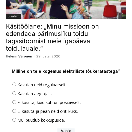
Lisaleht
Käsitöölane: „Minu missioon on
edendada pärimusliku toidu
tagasitoomist meie igapäeva
toidulauale.“
-
Helerin Väronen
29. dets. 2020
Milline on teie kogemus elektriliste tõukeratastega?
Kasutan neid regulaarselt.
Kasutan aeg-ajalt.
Ei kasuta, kuid suhtun positiivselt.
Ei kasuta ja pean neid ohtlikuks.
Mul puudub kokkupuude.