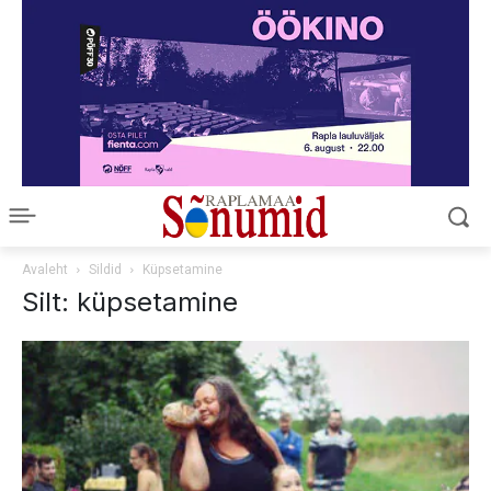
Avaleht
Sildid
Küpsetamine
Silt: küpsetamine