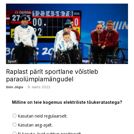
Sport
Raplast pärit sportlane võistleb
paraolümpiamängudel
-
Siim Jõgis
9. märts 2022
Milline on teie kogemus elektriliste tõukeratastega?
Kasutan neid regulaarselt.
Kasutan aeg-ajalt.
Ei kasuta, kuid suhtun positiivselt.