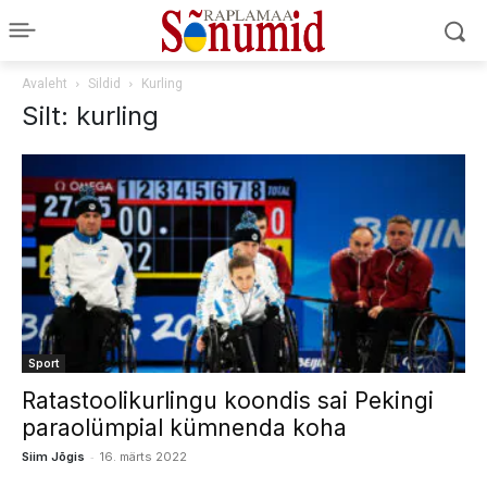
Avaleht
Sildid
Kurling
Silt: kurling
Sport
Ratastoolikurlingu koondis sai Pekingi
paraolümpial kümnenda koha
-
Siim Jõgis
16. märts 2022