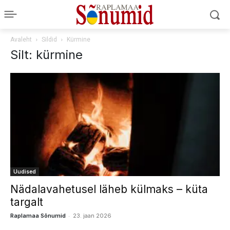
Avaleht
Sildid
Kürmine
Silt: kürmine
Uudised
Nädalavahetusel läheb külmaks – küta
targalt
-
Raplamaa Sõnumid
23. jaan 2026