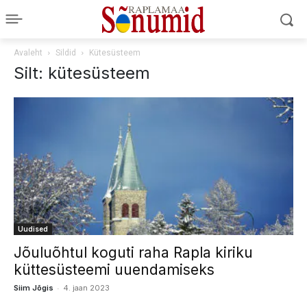
Avaleht
Sildid
Kütesüsteem
Silt: kütesüsteem
Uudised
Jõuluõhtul koguti raha Rapla kiriku
küttesüsteemi uuendamiseks
-
Siim Jõgis
4. jaan 2023