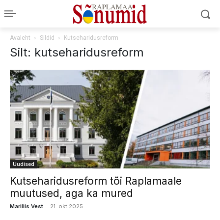
Avaleht
Sildid
Kutseharidusreform
Silt: kutseharidusreform
Uudised
Kutseharidusreform tõi Raplamaale
muutused, aga ka mured
-
Mariliis Vest
21. okt 2025