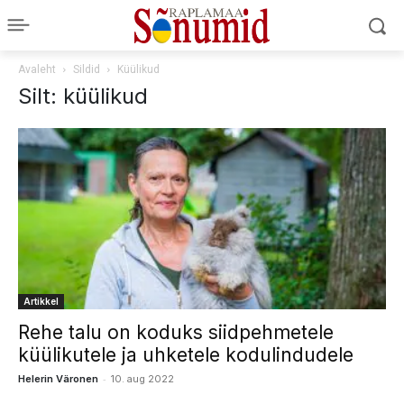
Avaleht
Sildid
Küülikud
Silt: küülikud
Artikkel
Rehe talu on koduks siidpehmetele
küülikutele ja uhketele kodulindudele
-
Helerin Väronen
10. aug 2022