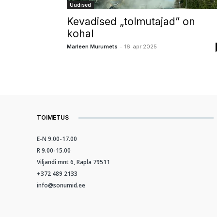
Uudised
Kevadised „tolmutajad” on
kohal
-
Marleen Murumets
16. apr 2025
TOIMETUS
E-N 9.00-17.00
R 9.00-15.00
Viljandi mnt 6, Rapla 79511
+372 489 2133
info@sonumid.ee