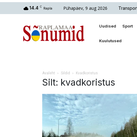
Pühapäev, 9 aug 2026
14.4
C
Transpor
Rapla
Uudised
Sport
Kuulutused
Avaleht
Sildid
Kvadkoristus
Silt: kvadkoristus