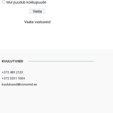
Mul puudub kokkupuude.
Vaata vastuseid
KUULUTUSED
+372 489 2133
+372 5551 1084
kuulutused@sonumid.ee