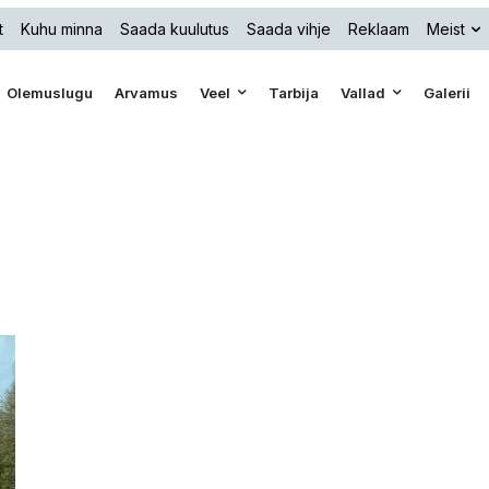
t
Kuhu minna
Saada kuulutus
Saada vihje
Reklaam
Meist
Olemuslugu
Arvamus
Veel
Tarbija
Vallad
Galerii