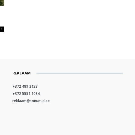
1
REKLAAM
+372 489 2133
+372 5551 1084
reklaam@sonumid.ee