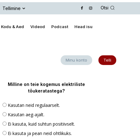
Otsi
Tellimine
Kodu & Aed
Videod
Podcast
Head isu
Minu konto
Telli
Milline on teie kogemus elektriliste
tõukeratastega?
Kasutan neid regulaarselt.
Kasutan aeg-ajalt.
Ei kasuta, kuid suhtun positiivselt.
Ei kasuta ja pean neid ohtlikuks.