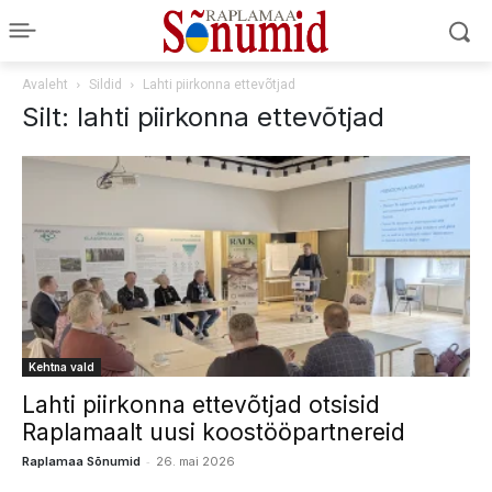
Avaleht
Sildid
Lahti piirkonna ettevõtjad
Silt: lahti piirkonna ettevõtjad
Kehtna vald
Lahti piirkonna ettevõtjad otsisid
Raplamaalt uusi koostööpartnereid
-
Raplamaa Sõnumid
26. mai 2026