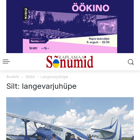
Avaleht
Sildid
Langevarjuhüpe
Silt: langevarjuhüpe