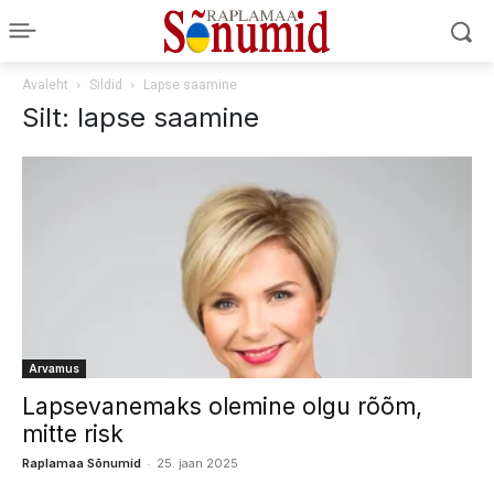
Avaleht
Sildid
Lapse saamine
Silt: lapse saamine
Arvamus
Lapsevanemaks olemine olgu rõõm,
mitte risk
-
Raplamaa Sõnumid
25. jaan 2025