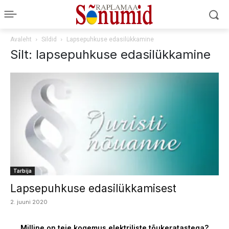
Avaleht
Sildid
Lapsepuhkuse edasilükkamine
Silt: lapsepuhkuse edasilükkamine
Tarbija
Lapsepuhkuse edasilükkamisest
2. juuni 2020
Milline on teie kogemus elektriliste tõukeratastega?