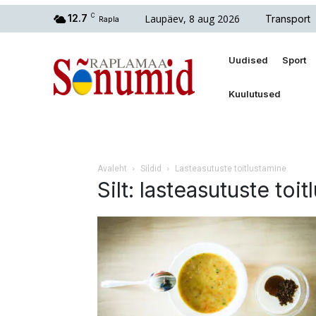
Laupäev, 8 aug 2026
12.7
C
Transport
Rapla
Uudised
Sport
Kuulutused
Avaleht
Sildid
Lasteasutuste toitlustamine
Silt: lasteasutuste toi