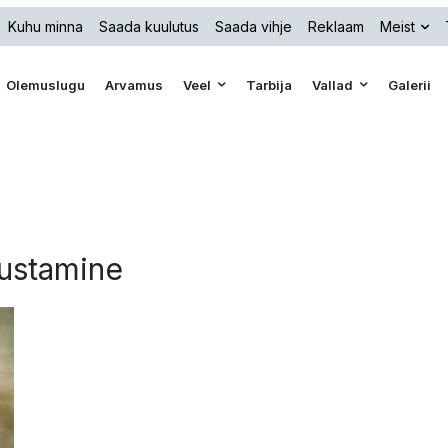
Kuhu minna
Saada kuulutus
Saada vihje
Reklaam
Meist
Olemuslugu
Arvamus
Veel
Tarbija
Vallad
Galerii
tlustamine