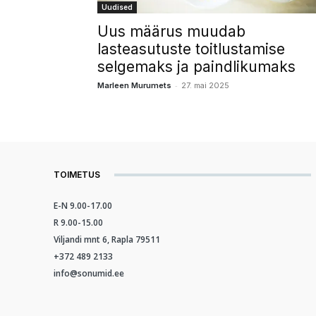
Uudised
Uus määrus muudab
lasteasutuste toitlustamise
selgemaks ja paindlikumaks
-
Marleen Murumets
27. mai 2025
TOIMETUS
E-N 9.00-17.00
R 9.00-15.00
Viljandi mnt 6, Rapla 79511
+372 489 2133
info@sonumid.ee