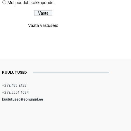
Mul puudub kokkupuude.
Vaata vastuseid
KUULUTUSED
+372 489 2133
+372 5551 1084
kuulutused@sonumid.ee