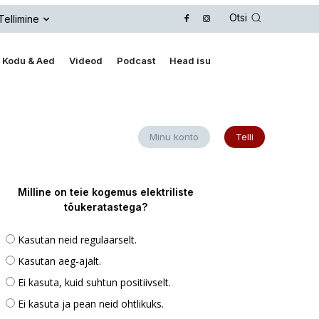
Otsi
Tellimine
Kodu & Aed
Videod
Podcast
Head isu
Minu konto
Telli
Milline on teie kogemus elektriliste
tõukeratastega?
Kasutan neid regulaarselt.
Kasutan aeg-ajalt.
Ei kasuta, kuid suhtun positiivselt.
Ei kasuta ja pean neid ohtlikuks.