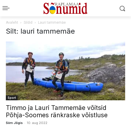
Avaleht
Sildid
Lauri tammemäe
Silt: lauri tammemäe
Sport
Timmo ja Lauri Tammemäe võitsid
Põhja-Soomes ränkraske võistluse
-
Siim Jõgis
10. aug 2022