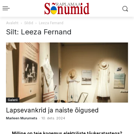
Avaleht
Sildid
Leeza Fernand
Silt: Leeza Fernand
Galerii
Lapsevankrid ja naiste õigused
-
Marleen Murumets
10. dets. 2024
Milline on teie kogemus elektriliste tõukeratastega?