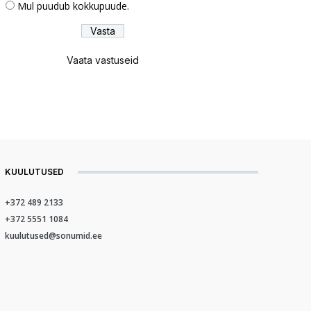
Mul puudub kokkupuude.
Vaata vastuseid
KUULUTUSED
+372 489 2133
+372 5551 1084
kuulutused@sonumid.ee