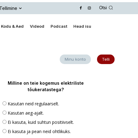
Otsi
Tellimine
Kodu & Aed
Videod
Podcast
Head isu
Minu konto
Telli
Milline on teie kogemus elektriliste
tõukeratastega?
Kasutan neid regulaarselt.
Kasutan aeg-ajalt.
Ei kasuta, kuid suhtun positiivselt.
Ei kasuta ja pean neid ohtlikuks.