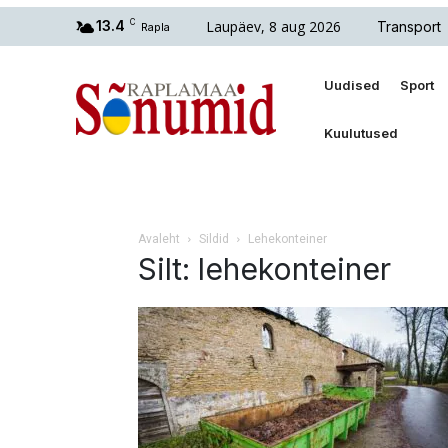
Laupäev, 8 aug 2026
13.4
C
Transport
Rapla
Uudised
Sport
Kuulutused
Avaleht
Sildid
Lehekonteiner
Silt: lehekonteiner