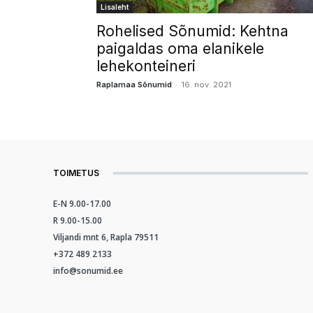
Lisaleht
Rohelised Sõnumid: Kehtna
paigaldas oma elanikele
lehekonteineri
-
Raplamaa Sõnumid
16. nov. 2021
TOIMETUS
E-N 9.00-17.00
R 9.00-15.00
Viljandi mnt 6, Rapla 79511
+372 489 2133
info@sonumid.ee