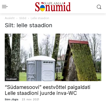
Avaleht
Sildid
Lelle staadion
Silt: lelle staadion
Uudised
“Südamesoovi” eestvõttel paigaldati
Lelle staadioni juurde inva-WC
-
Siim Jõgis
23. nov. 2021