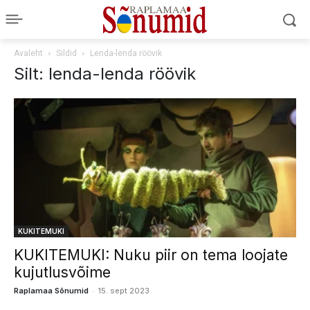
Avaleht
Sildid
Lenda-lenda röövik
Silt: lenda-lenda röövik
KUKITEMUKI
KUKITEMUKI: Nuku piir on tema loojate
kujutlusvõime
-
Raplamaa Sõnumid
15. sept 2023