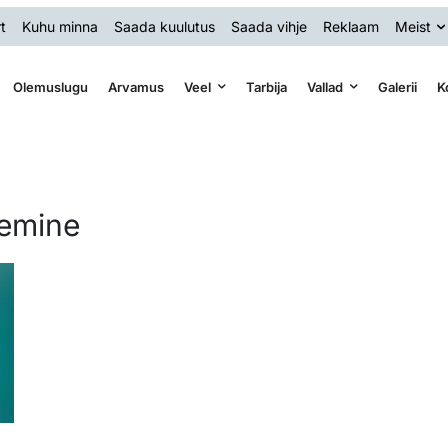
t
Kuhu minna
Saada kuulutus
Saada vihje
Reklaam
Meist
Olemuslugu
Arvamus
Veel
Tarbija
Vallad
Galerii
K
lemine