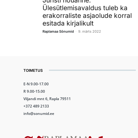
Juristi nõuanne:
Ülesütlemisavaldus tuleb ka
erakorraliste asjaolude korral
esitada kirjalikult
-
Raplamaa Sõnumid
9. märts 2022
TOIMETUS
E-N 9.00-17.00
R 9.00-15.00
Viljandi mnt 6, Rapla 79511
+372 489 2133
info@sonumid.ee