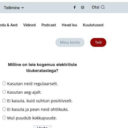
Otsi
Tellimine
odu & Aed
Videod
Podcast
Head isu
Kuulutused
Minu konto
Telli
Milline on teie kogemus elektriliste
tõukeratastega?
Kasutan neid regulaarselt.
Kasutan aeg-ajalt.
Ei kasuta, kuid suhtun positiivselt.
Ei kasuta ja pean neid ohtlikuks.
Mul puudub kokkupuude.