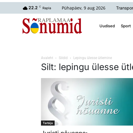
Pühapäev, 9 aug 2026
22.2
C
Transpor
Rapla
Uudised
Sport
Avaleht
Sildid
Lepingu ülesse ütlemine
Silt: lepingu ülesse üt
Tarbija