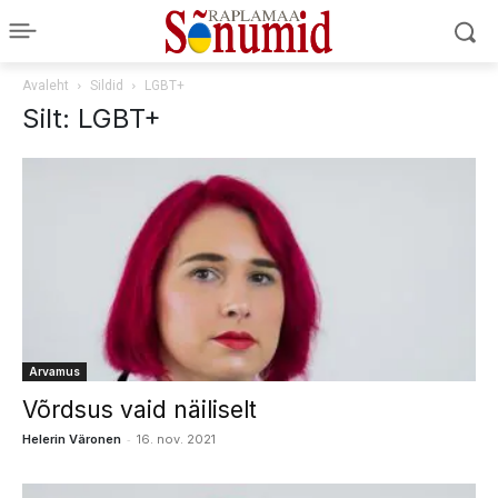
Avaleht
Sildid
LGBT+
Silt: LGBT+
Arvamus
Võrdsus vaid näiliselt
-
Helerin Väronen
16. nov. 2021