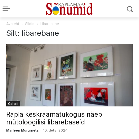
Avaleht
Sildid
Libarebane
Silt: libarebane
Galerii
Rapla keskraamatukogus näeb
mütoloogilisi libarebaseid
-
Marleen Murumets
10. dets. 2024