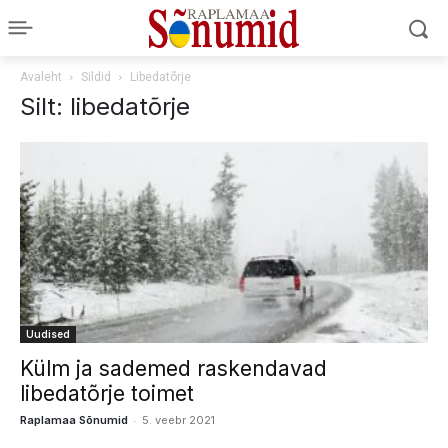
Avaleht
Sildid
Libedatõrje
Silt: libedatõrje
Uudised
Külm ja sademed raskendavad
libedatõrje toimet
-
Raplamaa Sõnumid
5. veebr 2021