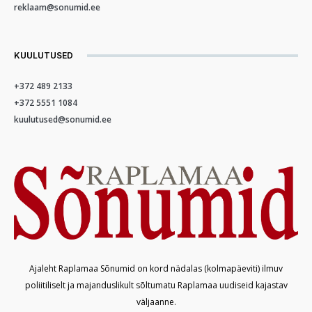
reklaam@sonumid.ee
KUULUTUSED
+372 489 2133
+372 5551 1084
kuulutused@sonumid.ee
Ajaleht Raplamaa Sõnumid on kord nädalas (kolmapäeviti) ilmuv
poliitiliselt ja majanduslikult sõltumatu Raplamaa uudiseid kajastav
väljaanne.