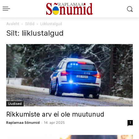
Avaleht
Sildid
Liiklustalgud
Silt: liiklustalgud
Uudised
Rikkumiste arv ei ole muutunud
-
Raplamaa Sõnumid
14. apr 2025
1