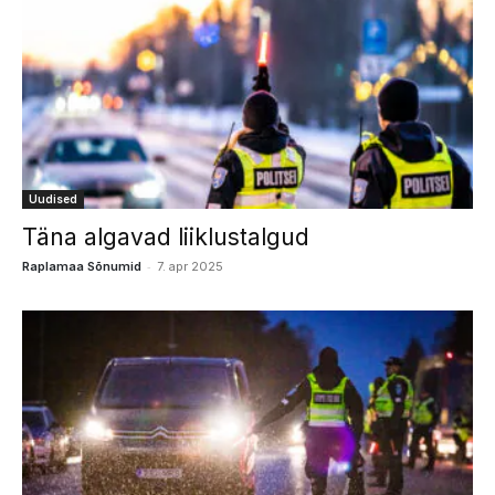
Uudised
Täna algavad liiklustalgud
-
Raplamaa Sõnumid
7. apr 2025