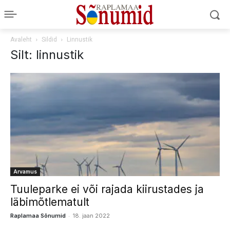
Avaleht
Sildid
Linnustik
Silt: linnustik
Arvamus
Tuuleparke ei või rajada kiirustades ja
läbimõtlematult
-
Raplamaa Sõnumid
18. jaan 2022