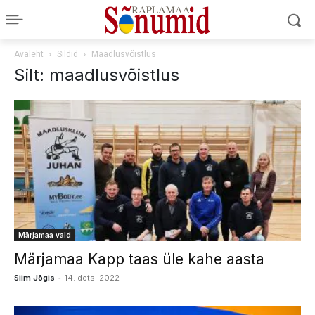
Avaleht
Sildid
Maadlusvõistlus
Silt: maadlusvõistlus
Märjamaa vald
Märjamaa Kapp taas üle kahe aasta
-
Siim Jõgis
14. dets. 2022