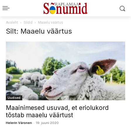
Avaleht
Sildid
Maaelu väärtus
Silt: Maaelu väärtus
Uudised
Maainimesed usuvad, et eriolukord
tõstab maaelu väärtust
-
Helerin Väronen
19. juuni 2020