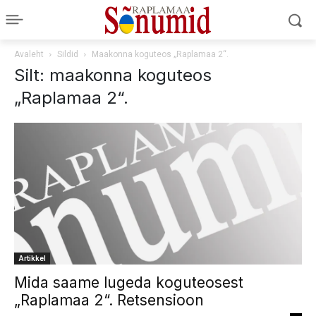
Avaleht
Sildid
Maakonna koguteos „Raplamaa 2“.
Silt: maakonna koguteos
„Raplamaa 2“.
Artikkel
Mida saame lugeda koguteosest
„Raplamaa 2“. Retsensioon