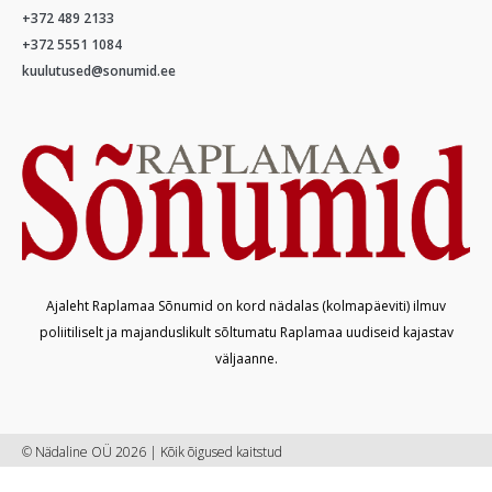
+372 489 2133
+372 5551 1084
kuulutused@sonumid.ee
Ajaleht Raplamaa Sõnumid on kord nädalas (kolmapäeviti) ilmuv
poliitiliselt ja majanduslikult sõltumatu Raplamaa uudiseid kajastav
väljaanne.
© Nädaline OÜ 2026 | Kõik õigused kaitstud