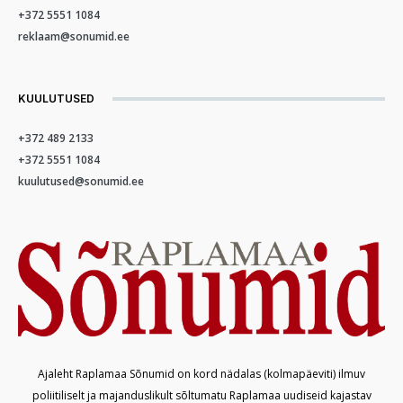
+372 5551 1084
reklaam@sonumid.ee
KUULUTUSED
+372 489 2133
+372 5551 1084
kuulutused@sonumid.ee
Ajaleht Raplamaa Sõnumid on kord nädalas (kolmapäeviti) ilmuv
poliitiliselt ja majanduslikult sõltumatu Raplamaa uudiseid kajastav