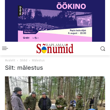
Avaleht
Sildid
Mälestus
Silt: mälestus