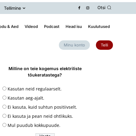
Otsi
Tellimine
odu & Aed
Videod
Podcast
Head isu
Kuulutused
Minu konto
Telli
Milline on teie kogemus elektriliste
tõukeratastega?
Kasutan neid regulaarselt.
Kasutan aeg-ajalt.
Ei kasuta, kuid suhtun positiivselt.
Ei kasuta ja pean neid ohtlikuks.
Mul puudub kokkupuude.