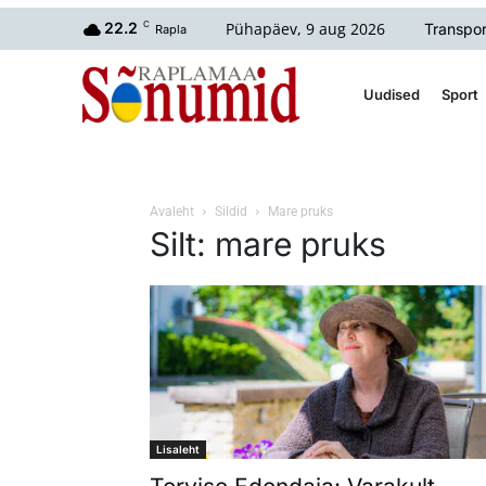
Pühapäev, 9 aug 2026
22.2
C
Transpor
Rapla
Uudised
Sport
Avaleht
Sildid
Mare pruks
Silt: mare pruks
Lisaleht