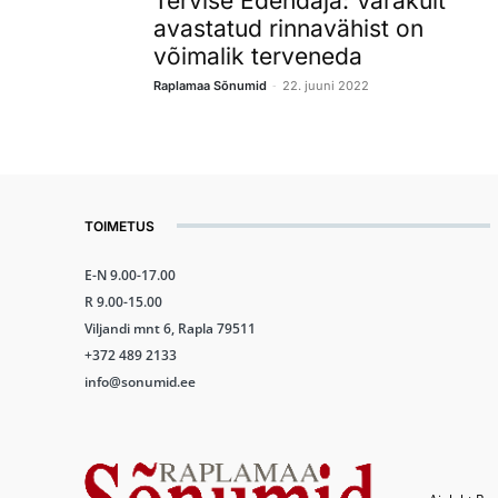
Tervise Edendaja: Varakult
avastatud rinnavähist on
võimalik terveneda
-
Raplamaa Sõnumid
22. juuni 2022
TOIMETUS
E-N 9.00-17.00
R 9.00-15.00
Viljandi mnt 6, Rapla 79511
+372 489 2133
info@sonumid.ee