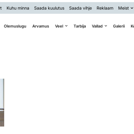
t
Kuhu minna
Saada kuulutus
Saada vihje
Reklaam
Meist
Olemuslugu
Arvamus
Veel
Tarbija
Vallad
Galerii
K