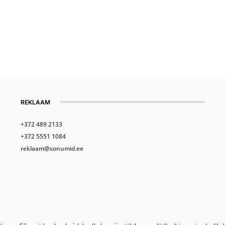
REKLAAM
+372 489 2133
+372 5551 1084
reklaam@sonumid.ee