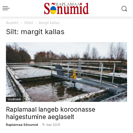
Avaleht
Sildid
Margit kallas
Silt: margit kallas
Uudised
Raplamaal langeb koroonasse
haigestumine aeglaselt
-
Raplamaa Sõnumid
11. mai 2021