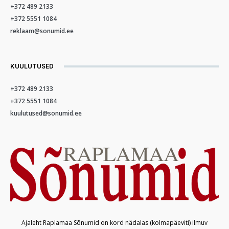
+372 489 2133
+372 5551 1084
reklaam@sonumid.ee
KUULUTUSED
+372 489 2133
+372 5551 1084
kuulutused@sonumid.ee
Ajaleht Raplamaa Sõnumid on kord nädalas (kolmapäeviti) ilmuv