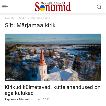
Avaleht
Sildid
Märjamaa kirik
Silt: Märjamaa kirik
Artikkel
Kirikud külmetavad, küttelahendused on
aga kulukad
-
Raplamaa Sõnumid
11. jaan 2022