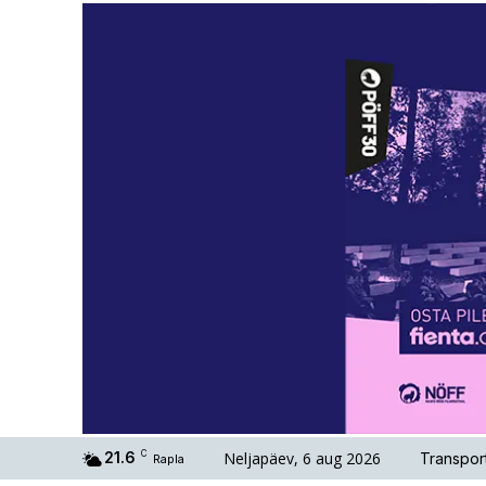
Neljapäev, 6 aug 2026
21.6
C
Transpor
Rapla