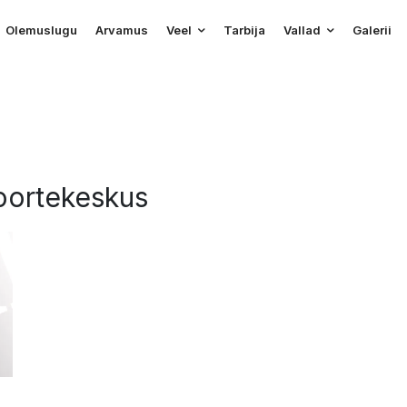
Olemuslugu
Arvamus
Veel
Tarbija
Vallad
Galerii
Noortekeskus