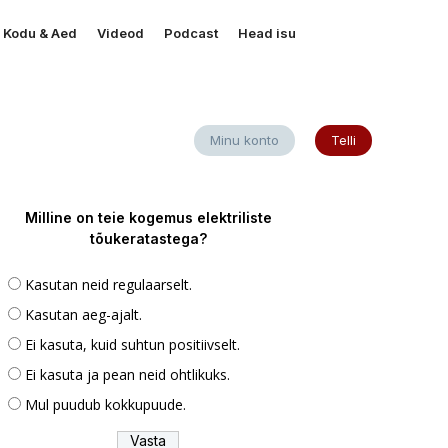
Kodu & Aed
Videod
Podcast
Head isu
Minu konto
Telli
Milline on teie kogemus elektriliste
tõukeratastega?
Kasutan neid regulaarselt.
Kasutan aeg-ajalt.
Ei kasuta, kuid suhtun positiivselt.
Ei kasuta ja pean neid ohtlikuks.
Mul puudub kokkupuude.