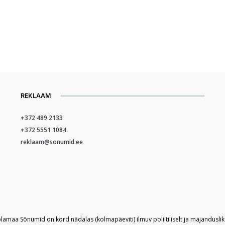
REKLAAM
+372 489 2133
+372 5551 1084
reklaam@sonumid.ee
plamaa Sõnumid on kord nädalas (kolmapäeviti) ilmuv poliitiliselt ja majandusli