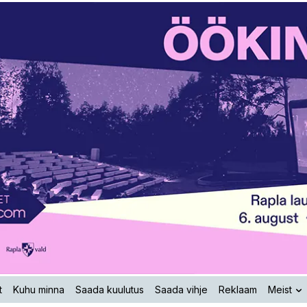
t
Kuhu minna
Saada kuulutus
Saada vihje
Reklaam
Meist