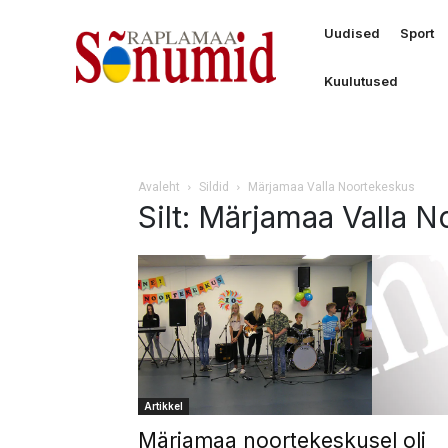
Uudised
Sport
Kuulutused
Avaleht
Sildid
Märjamaa Valla Noortekeskus
Silt: Märjamaa Valla 
Artikkel
Märjamaa noortekeskusel oli