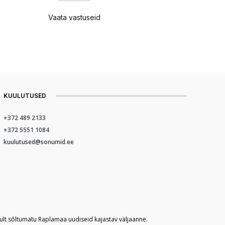
Vaata vastuseid
KUULUTUSED
+372 489 2133
+372 5551 1084
kuulutused@sonumid.ee
kult sõltumatu Raplamaa uudiseid kajastav väljaanne.