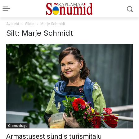
Avaleht
Sildid
Marje Schmidt
Silt: Marje Schmidt
Olemuslugu
Armastusest sündis turismitalu