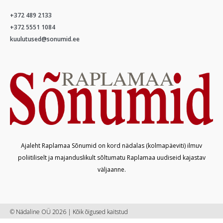
+372 489 2133
+372 5551 1084
kuulutused@sonumid.ee
Ajaleht Raplamaa Sõnumid on kord nädalas (kolmapäeviti) ilmuv
poliitiliselt ja majanduslikult sõltumatu Raplamaa uudiseid kajastav
väljaanne.
© Nädaline OÜ 2026 | Kõik õigused kaitstud