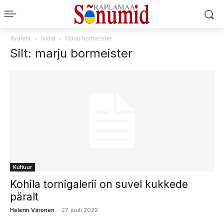
Avaleht
Sildid
Marju bormeister
Silt: marju bormeister
Kultuur
Kohila tornigalerii on suvel kukkede
päralt
-
Helerin Väronen
27. juuli 2022