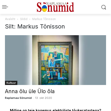
Avaleht
Sildid
Markus Tõnisson
Silt: Markus Tõnisson
Kultuur
Anna õlu üle Ülo õla
-
Raplamaa Sõnumid
13. okt 2020
Milline on teie kogemus elektriliste tõukeratastega?