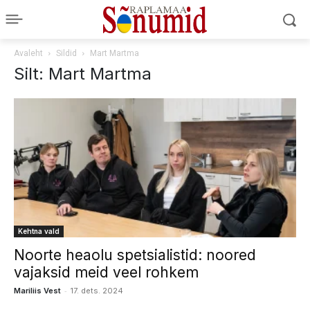
Avaleht
Sildid
Mart Martma
Silt: Mart Martma
Kehtna vald
Noorte heaolu spetsialistid: noored
vajaksid meid veel rohkem
-
Mariliis Vest
17. dets. 2024