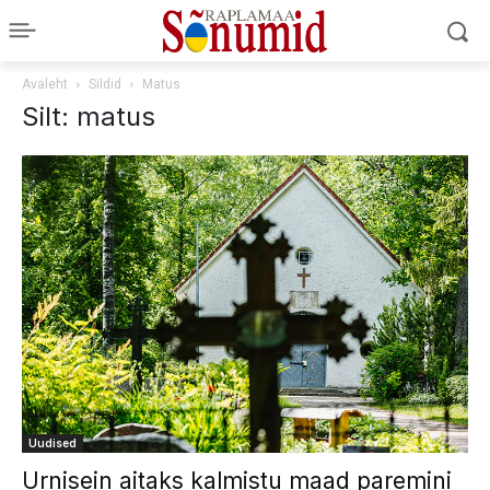
Avaleht
Sildid
Matus
Silt: matus
Uudised
Urnisein aitaks kalmistu maad paremini