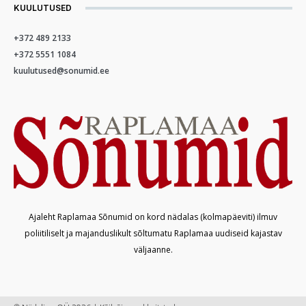
KUULUTUSED
+372 489 2133
+372 5551 1084
kuulutused@sonumid.ee
Ajaleht Raplamaa Sõnumid on kord nädalas (kolmapäeviti) ilmuv
poliitiliselt ja majanduslikult sõltumatu Raplamaa uudiseid kajastav
väljaanne.