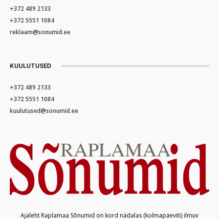
+372 489 2133
+372 5551 1084
reklaam@sonumid.ee
KUULUTUSED
+372 489 2133
+372 5551 1084
kuulutused@sonumid.ee
Ajaleht Raplamaa Sõnumid on kord nädalas (kolmapäeviti) ilmuv