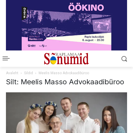
Avaleht
Sildid
Meelis Masso Advokaadibüroo
Silt: Meelis Masso Advokaadibüroo