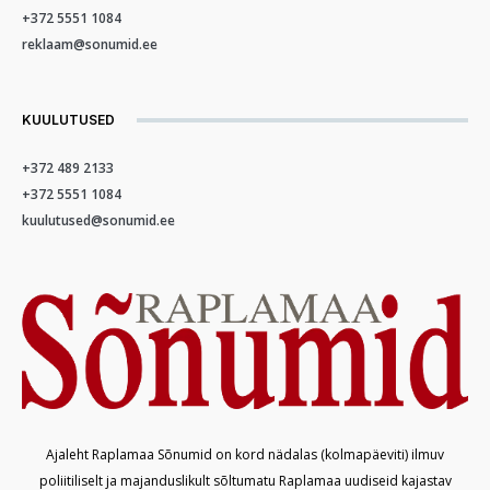
+372 5551 1084
reklaam@sonumid.ee
KUULUTUSED
+372 489 2133
+372 5551 1084
kuulutused@sonumid.ee
Ajaleht Raplamaa Sõnumid on kord nädalas (kolmapäeviti) ilmuv
poliitiliselt ja majanduslikult sõltumatu Raplamaa uudiseid kajastav