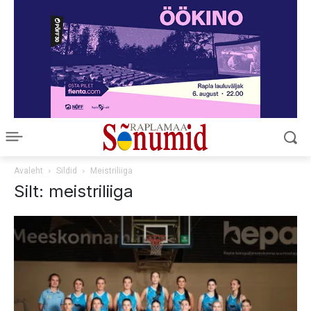
Avaleht
Sildid
Meistriliiga
Silt: meistriliiga