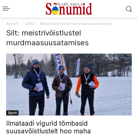
Avaleht
Sildid
Meistrivõistlustel murdmaasuusatamises
Silt: meistrivõistlustel
murdmaasuusatamises
Sport
Ilmataadi vigurid tõmbasid
suusavõistlustelt hoo maha