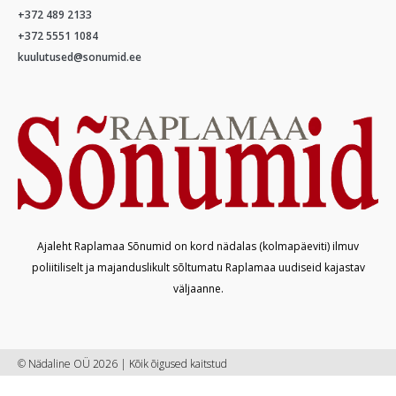
+372 489 2133
+372 5551 1084
kuulutused@sonumid.ee
Ajaleht Raplamaa Sõnumid on kord nädalas (kolmapäeviti) ilmuv
poliitiliselt ja majanduslikult sõltumatu Raplamaa uudiseid kajastav
väljaanne.
© Nädaline OÜ 2026 | Kõik õigused kaitstud