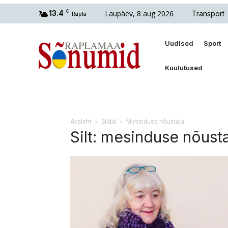
Laupäev, 8 aug 2026
13.4
C
Transport
Rapla
Uudised
Sport
Kuulutused
Avaleht
Sildid
Mesinduse nõustaja
Silt: mesinduse nõust