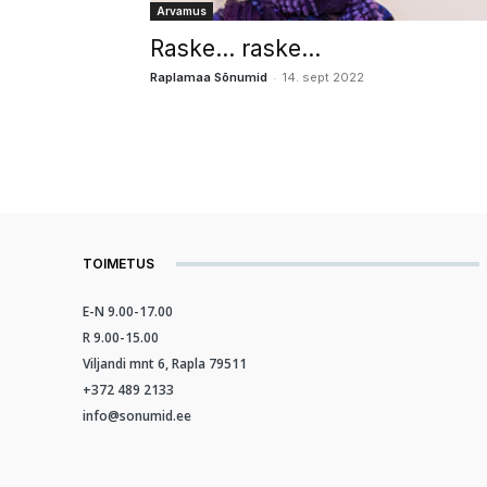
Arvamus
Raske… raske…
-
Raplamaa Sõnumid
14. sept 2022
TOIMETUS
E-N 9.00-17.00
R 9.00-15.00
Viljandi mnt 6, Rapla 79511
+372 489 2133
info@sonumid.ee