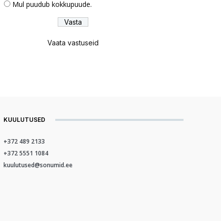
Mul puudub kokkupuude.
Vaata vastuseid
KUULUTUSED
+372 489 2133
+372 5551 1084
kuulutused@sonumid.ee