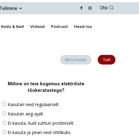
Otsi
Tellimine
Kodu & Aed
Videod
Podcast
Head isu
Minu konto
Telli
Milline on teie kogemus elektriliste
tõukeratastega?
Kasutan neid regulaarselt.
Kasutan aeg-ajalt.
Ei kasuta, kuid suhtun positiivselt.
Ei kasuta ja pean neid ohtlikuks.