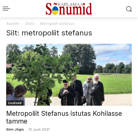
Avaleht
Sildid
Metropoliit stefanus
Silt: metropoliit stefanus
Uudised
Metropoliit Stefanus istutas Kohilasse
tamme
-
Siim Jõgis
13. juuli 2021