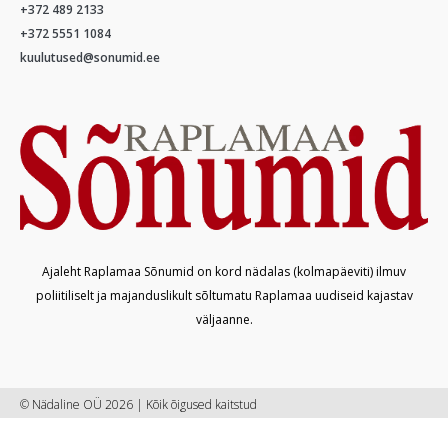
+372 489 2133
+372 5551 1084
kuulutused@sonumid.ee
Ajaleht Raplamaa Sõnumid on kord nädalas (kolmapäeviti) ilmuv
poliitiliselt ja majanduslikult sõltumatu Raplamaa uudiseid kajastav
väljaanne.
© Nädaline OÜ 2026 | Kõik õigused kaitstud