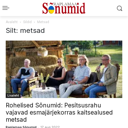
Avaleht
Sildid
Metsad
Silt: metsad
Lisaleht
Rohelised Sõnumid: Pesitsusrahu
vajavad esmajärjekorras kaitsealused
metsad
-
Raplamaa Sõnumid
17. aug 2022