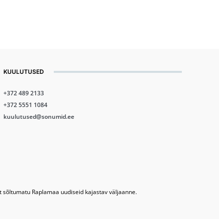
KUULUTUSED
+372 489 2133
+372 5551 1084
kuulutused@sonumid.ee
lt sõltumatu Raplamaa uudiseid kajastav väljaanne.