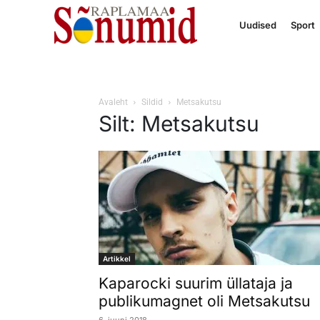
Uudised
Sport
Avaleht
Sildid
Metsakutsu
Silt: Metsakutsu
Artikkel
Kaparocki suurim üllataja ja
publikumagnet oli Metsakutsu