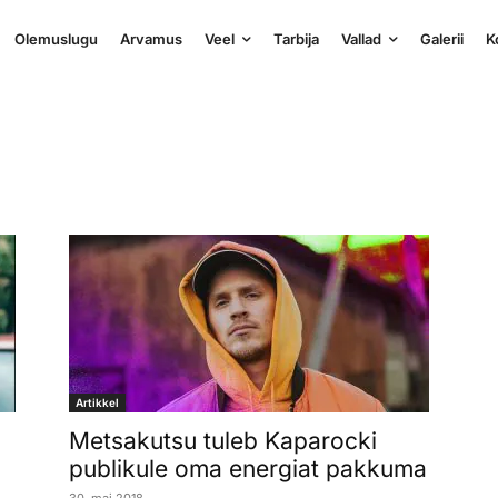
Olemuslugu
Arvamus
Veel
Tarbija
Vallad
Galerii
K
Artikkel
Metsakutsu tuleb Kaparocki
publikule oma energiat pakkuma