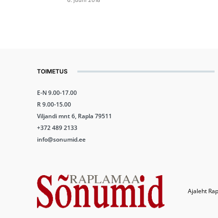
6. juuni 2018
TOIMETUS
E-N 9.00-17.00
R 9.00-15.00
Viljandi mnt 6, Rapla 79511
+372 489 2133
info@sonumid.ee
Ajaleht Rap