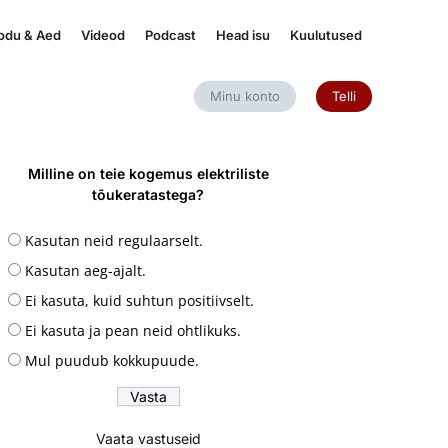
odu & Aed
Videod
Podcast
Head isu
Kuulutused
Minu konto
Telli
Milline on teie kogemus elektriliste
tõukeratastega?
Kasutan neid regulaarselt.
Kasutan aeg-ajalt.
Ei kasuta, kuid suhtun positiivselt.
Ei kasuta ja pean neid ohtlikuks.
Mul puudub kokkupuude.
Vaata vastuseid