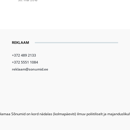
30. mai 2018
REKLAAM
+372 489 2133
+372 5551 1084
reklaam@sonumid.ee
lamaa Sõnumid on kord nädalas (kolmapäeviti) ilmuv poliitiliselt ja majandusliku