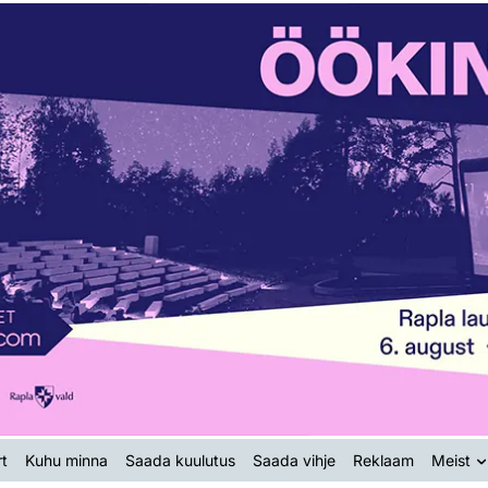
t
Kuhu minna
Saada kuulutus
Saada vihje
Reklaam
Meist