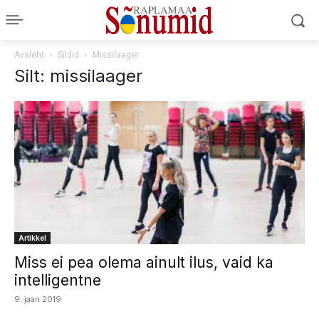
Avaleht
Sildid
Missilaager
Silt: missilaager
Artikkel
Miss ei pea olema ainult ilus, vaid ka
intelligentne
9. jaan 2019