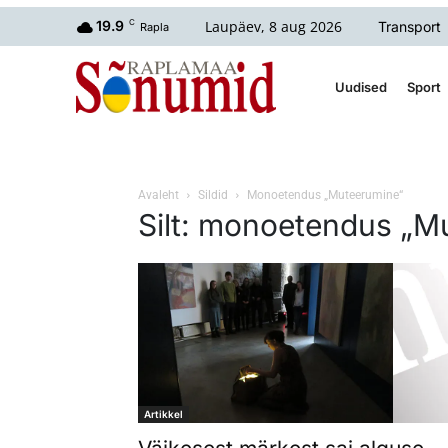
Laupäev, 8 aug 2026
19.9
C
Transport
Rapla
Uudised
Sport
Avaleht
Sildid
Monoetendus „Muteerumine“
Silt: monoetendus „M
Artikkel