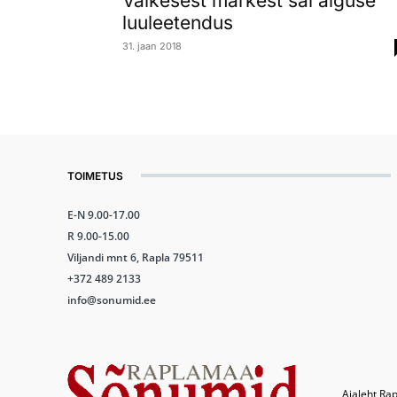
Väikesest märkest sai alguse
luuleetendus
31. jaan 2018
TOIMETUS
E-N 9.00-17.00
R 9.00-15.00
Viljandi mnt 6, Rapla 79511
+372 489 2133
info@sonumid.ee
Ajaleht Rap