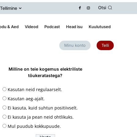
Otsi
Tellimine
odu & Aed
Videod
Podcast
Head isu
Kuulutused
Minu konto
Telli
Milline on teie kogemus elektriliste
tõukeratastega?
Kasutan neid regulaarselt.
Kasutan aeg-ajalt.
Ei kasuta, kuid suhtun positiivselt.
Ei kasuta ja pean neid ohtlikuks.
Mul puudub kokkupuude.