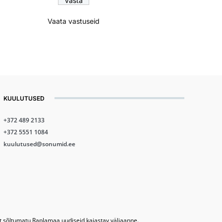
Vaata vastuseid
KUULUTUSED
+372 489 2133
+372 5551 1084
kuulutused@sonumid.ee
lt sõltumatu Raplamaa uudiseid kajastav väljaanne.