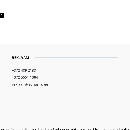
1
REKLAAM
+372 489 2133
+372 5551 1084
reklaam@sonumid.ee
lamaa Sõnumid on kord nädalas (kolmapäeviti) ilmuv poliitiliselt ja majandusliku