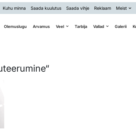
Kuhu minna
Saada kuulutus
Saada vihje
Reklaam
Meist
Olemuslugu
Arvamus
Veel
Tarbija
Vallad
Galerii
K
uteerumine“