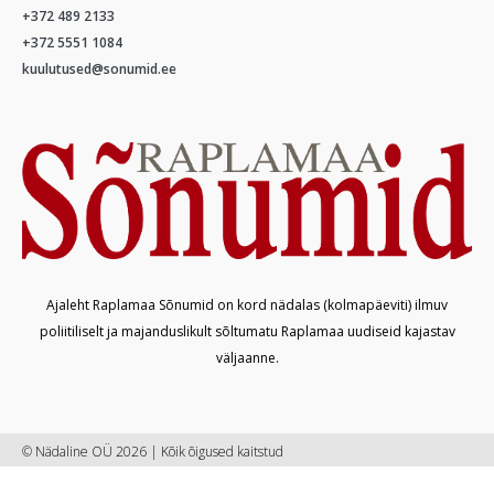
+372 489 2133
+372 5551 1084
kuulutused@sonumid.ee
Ajaleht Raplamaa Sõnumid on kord nädalas (kolmapäeviti) ilmuv
poliitiliselt ja majanduslikult sõltumatu Raplamaa uudiseid kajastav
väljaanne.
© Nädaline OÜ 2026 | Kõik õigused kaitstud