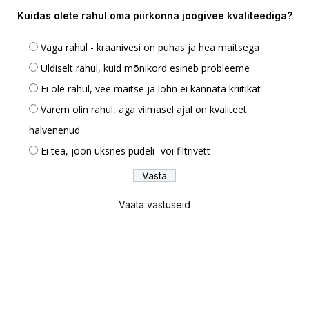
Kuidas olete rahul oma piirkonna joogivee kvaliteediga?
Väga rahul - kraanivesi on puhas ja hea maitsega
Üldiselt rahul, kuid mõnikord esineb probleeme
Ei ole rahul, vee maitse ja lõhn ei kannata kriitikat
Varem olin rahul, aga viimasel ajal on kvaliteet
halvenenud
Ei tea, joon üksnes pudeli- või filtrivett
Vaata vastuseid