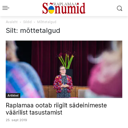
Avaleht
Sildid
Mõttetalgud
Silt: mõttetalgud
Artikkel
Raplamaa ootab riigilt sädeinimeste
väärilist tasustamist
25. sept 2019