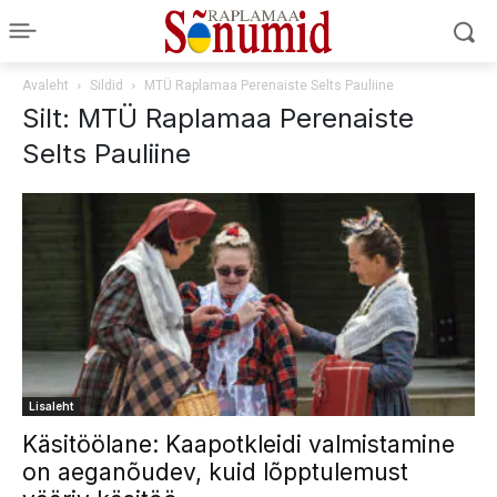
Avaleht
Sildid
MTÜ Raplamaa Perenaiste Selts Pauliine
Silt: MTÜ Raplamaa Perenaiste
Selts Pauliine
Lisaleht
Käsitöölane: Kaapotkleidi valmistamine
on aeganõudev, kuid lõpptulemust