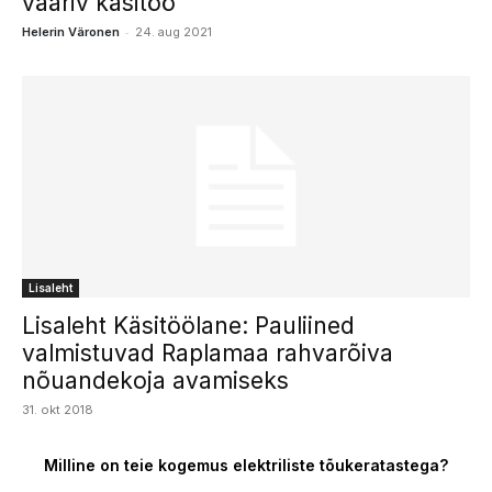
vääriv käsitöö
-
Helerin Väronen
24. aug 2021
Lisaleht
Lisaleht Käsitöölane: Pauliined
valmistuvad Raplamaa rahvarõiva
nõuandekoja avamiseks
31. okt 2018
Milline on teie kogemus elektriliste tõukeratastega?